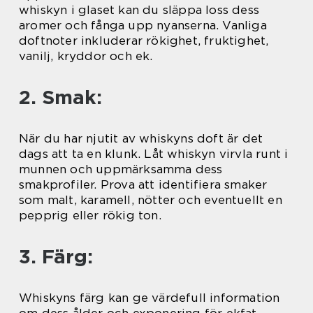
whiskyn i glaset kan du släppa loss dess
aromer och fånga upp nyanserna. Vanliga
doftnoter inkluderar rökighet, fruktighet,
vanilj, kryddor och ek.
2. Smak:
När du har njutit av whiskyns doft är det
dags att ta en klunk. Låt whiskyn virvla runt i
munnen och uppmärksamma dess
smakprofiler. Prova att identifiera smaker
som malt, karamell, nötter och eventuellt en
pepprig eller rökig ton.
3. Färg:
Whiskyns färg kan ge värdefull information
om dess ålder och exponering för ekfat.