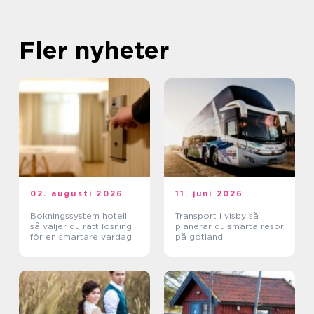
Fler nyheter
02. augusti 2026
11. juni 2026
Bokningssystem hotell
Transport i visby så
så väljer du rätt lösning
planerar du smarta resor
för en smartare vardag
på gotland