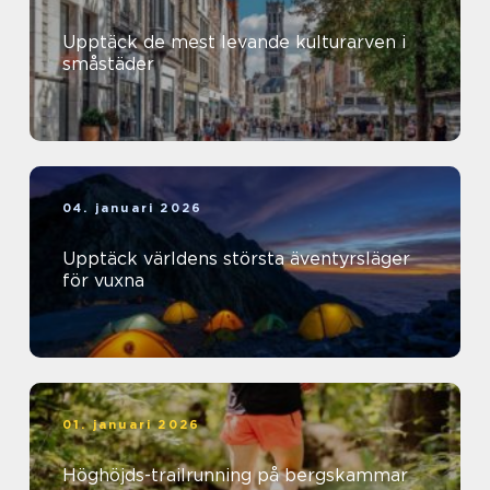
Upptäck de mest levande kulturarven i
småstäder
04. januari 2026
Upptäck världens största äventyrsläger
för vuxna
01. januari 2026
Höghöjds-trailrunning på bergskammar