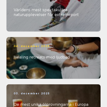
Världens mest spektakulära
naturupplevelser för extremsport
04. december 2025
Healing retreats med ljudbad
03. december 2025
De mest unika ölprovningarna i Europa