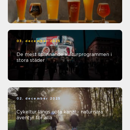
03. december 2025
De mest spännande kulturprogrammen i
stora städer
02. december 2025
Cykeltur längs göta kanal - naturnära
äventyr för alla