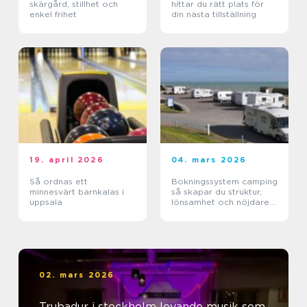
skärgård, stillhet och
hittar du rätt plats för
enkel frihet
din nästa tillställning
19. april 2026
04. mars 2026
Så ordnas ett
Bokningssystem camping
minnesvärt barnkalas i
så skapar du struktur,
uppsala
lönsamhet och nöjdare
gäster
02. mars 2026
Trubadur i stockholm levande musik som