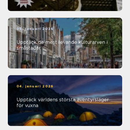
05. januari 2026
Upptäck de mest levande kulturarven i
småstäder
04. januari 2026
Upptäck världens största äventyrsläger
för vuxna