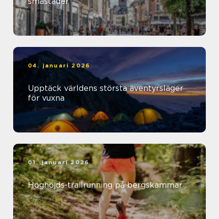
småstäder
04. januari 2026
Upptäck världens största äventyrsläger
för vuxna
01. januari 2026
Höghöjds-trailrunning på bergskammar