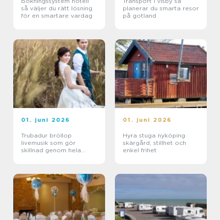
Bokningssystem hotell
Transport i visby så
så väljer du rätt lösning
planerar du smarta resor
för en smartare vardag
på gotland
01. juni 2026
01. juni 2026
Trubadur bröllop
Hyra stuga nyköping
livemusik som gör
skärgård, stillhet och
skillnad genom hela
enkel frihet
dagen