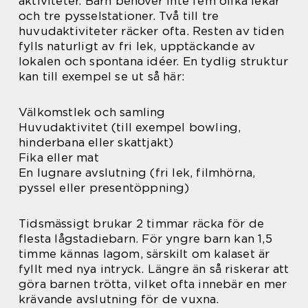
aktiviteter. Barn behöver inte fem olika lekar
och tre pysselstationer. Två till tre
huvudaktiviteter räcker ofta. Resten av tiden
fylls naturligt av fri lek, upptäckande av
lokalen och spontana idéer. En tydlig struktur
kan till exempel se ut så här:
Välkomstlek och samling
Huvudaktivitet (till exempel bowling,
hinderbana eller skattjakt)
Fika eller mat
En lugnare avslutning (fri lek, filmhörna,
pyssel eller presentöppning)
Tidsmässigt brukar 2 timmar räcka för de
flesta lågstadiebarn. För yngre barn kan 1,5
timme kännas lagom, särskilt om kalaset är
fyllt med nya intryck. Längre än så riskerar att
göra barnen trötta, vilket ofta innebär en mer
krävande avslutning för de vuxna.