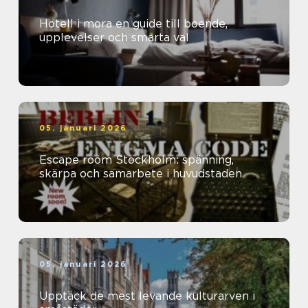
Hotell i mora en guide till boende,
upplevelser och smarta val
05. januari 2026
Escape room Stockholm: spänning,
skärpa och samarbete i huvudstaden
05. januari 2026
Upptäck de mest levande kulturarven i