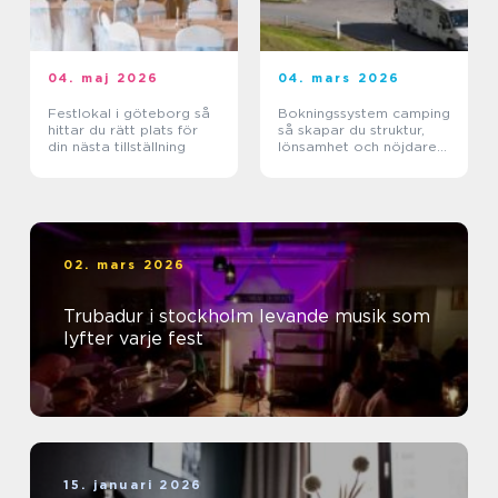
04. maj 2026
04. mars 2026
Festlokal i göteborg så
Bokningssystem camping
hittar du rätt plats för
så skapar du struktur,
din nästa tillställning
lönsamhet och nöjdare
gäster
02. mars 2026
Trubadur i stockholm levande musik som
lyfter varje fest
15. januari 2026