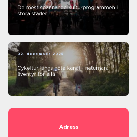
De mest spännande kulturprogrammen i
stora städer
02. december 2025
Cykeltur längs göta kanal - naturnära
äventyr för alla
Adress