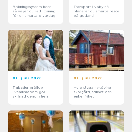
Bokningssystem hotell
Transport i visby så
så väljer du rätt lösning
planerar du smarta resor
för en smartare vardag
på gotland
01. juni 2026
01. juni 2026
Trubadur bröllop
Hyra stuga nyköping
livemusik som gör
skärgård, stillhet och
skillnad genom hela
enkel frihet
dagen