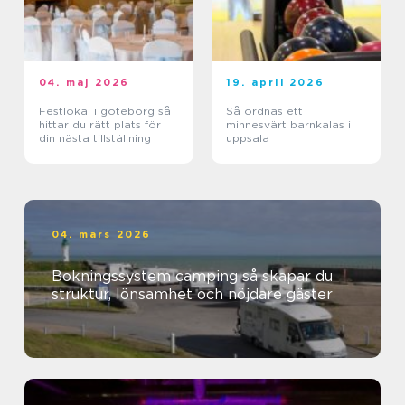
04. maj 2026
19. april 2026
Festlokal i göteborg så
Så ordnas ett
hittar du rätt plats för
minnesvärt barnkalas i
din nästa tillställning
uppsala
04. mars 2026
Bokningssystem camping så skapar du
struktur, lönsamhet och nöjdare gäster