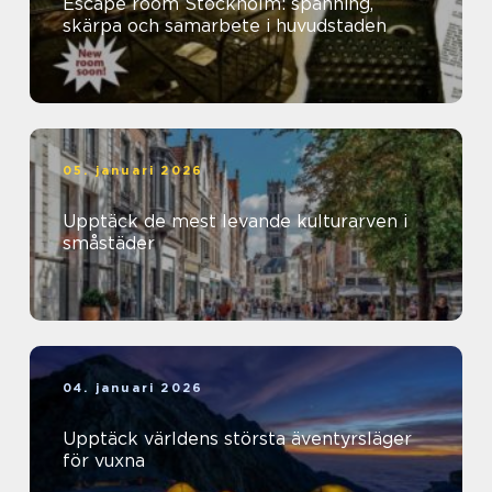
Escape room Stockholm: spänning,
skärpa och samarbete i huvudstaden
05. januari 2026
Upptäck de mest levande kulturarven i
småstäder
04. januari 2026
Upptäck världens största äventyrsläger
för vuxna