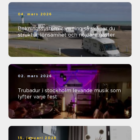
04. mars 2026
Bokningssystem camping så skapar du
struktur, lönsamhet och nöjdare gäster
02. mars 2026
Trubadur i stockholm levande musik som
lyfter varje fest
15. januari 2026