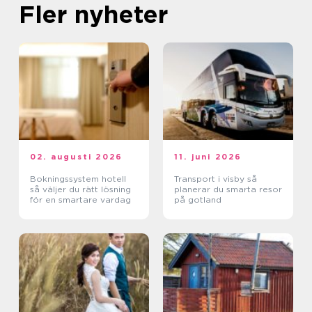
Fler nyheter
02. augusti 2026
11. juni 2026
Bokningssystem hotell
Transport i visby så
så väljer du rätt lösning
planerar du smarta resor
för en smartare vardag
på gotland