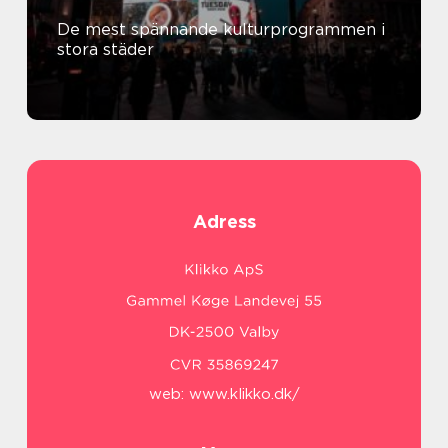
De mest spännande kulturprogrammen i
stora städer
Adress
web:
www.klikko.dk/