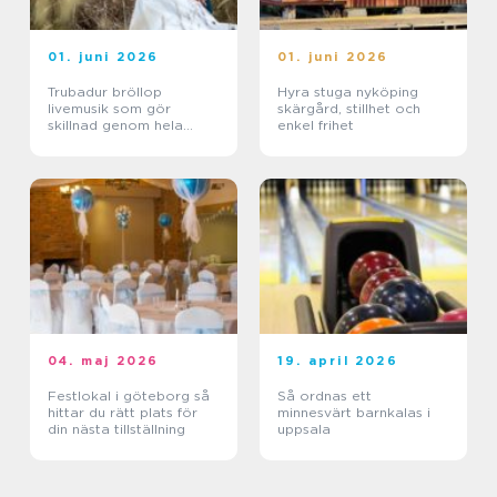
01. juni 2026
01. juni 2026
Trubadur bröllop
Hyra stuga nyköping
livemusik som gör
skärgård, stillhet och
skillnad genom hela
enkel frihet
dagen
04. maj 2026
19. april 2026
Festlokal i göteborg så
Så ordnas ett
hittar du rätt plats för
minnesvärt barnkalas i
din nästa tillställning
uppsala