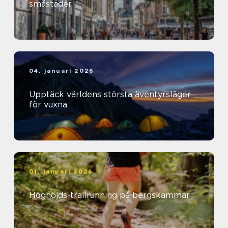
småstäder
04. januari 2026
Upptäck världens största äventyrsläger
för vuxna
01. januari 2026
Höghöjds-trailrunning på bergskammar