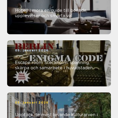
Hotell i mora en guide till boende,
upplevelser och smarta val
05. januari 2026
Escape room Stockholm: spänning,
skärpa och samarbete i huvudstaden
05. januari 2026
Upptäck de mest levande kulturarven i