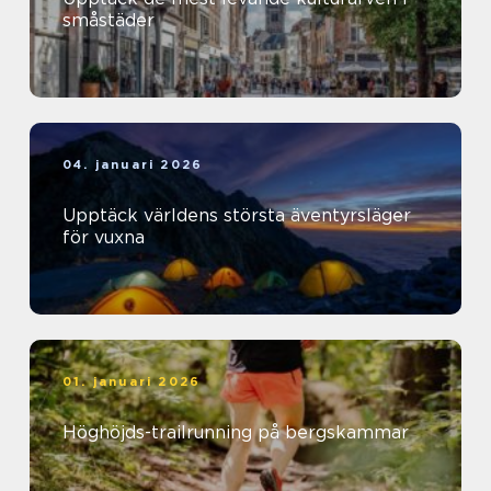
småstäder
04. januari 2026
Upptäck världens största äventyrsläger
för vuxna
01. januari 2026
Höghöjds-trailrunning på bergskammar