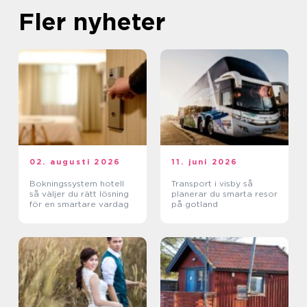
Fler nyheter
02. augusti 2026
11. juni 2026
Bokningssystem hotell
Transport i visby så
så väljer du rätt lösning
planerar du smarta resor
för en smartare vardag
på gotland