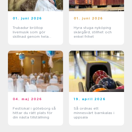
01. juni 2026
01. juni 2026
Trubadur bröllop
Hyra stuga nyköping
livemusik som gör
skärgård, stillhet och
skillnad genom hela
enkel frihet
dagen
04. maj 2026
19. april 2026
Festlokal i göteborg så
Så ordnas ett
hittar du rätt plats för
minnesvärt barnkalas i
din nästa tillställning
uppsala