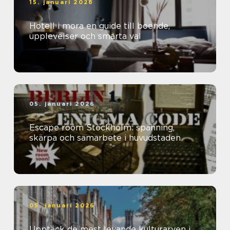
15. januari 2026
Hotell i mora en guide till boende,
upplevelser och smarta val
05. januari 2026
Escape room Stockholm: spänning,
skärpa och samarbete i huvudstaden
05. januari 2026
Upptäck de mest levande kulturarven i