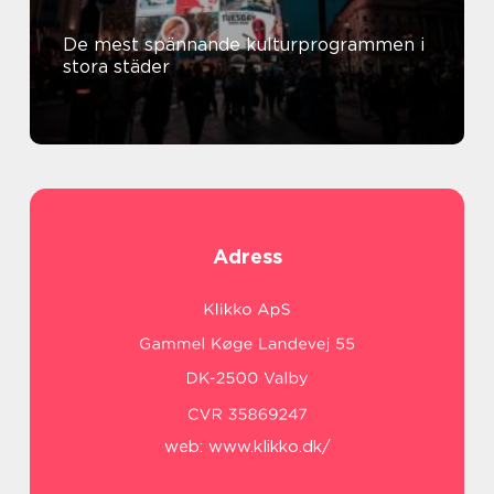
De mest spännande kulturprogrammen i
stora städer
Adress
web:
www.klikko.dk/