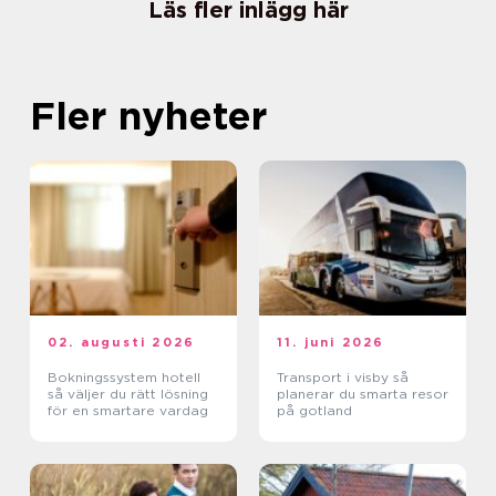
Läs fler inlägg här
Fler nyheter
02. augusti 2026
11. juni 2026
Bokningssystem hotell
Transport i visby så
så väljer du rätt lösning
planerar du smarta resor
för en smartare vardag
på gotland