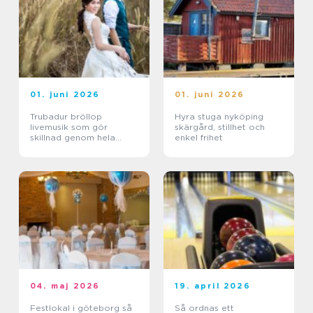
01. juni 2026
01. juni 2026
Trubadur bröllop
Hyra stuga nyköping
livemusik som gör
skärgård, stillhet och
skillnad genom hela
enkel frihet
dagen
04. maj 2026
19. april 2026
Festlokal i göteborg så
Så ordnas ett