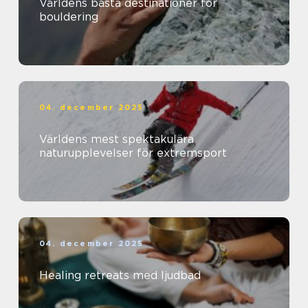
Världens bästa destinationer för
bouldering
04. december 2025
Världens mest spektakulära
naturupplevelser för extremsport
04. december 2025
Healing retreats med ljudbad