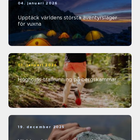
04. januari 2026
Upptäck världens största äventyrsläger
för vuxna
01. januari 2026
Höghöjds-trailrunning på bergskammar
19. december 2025