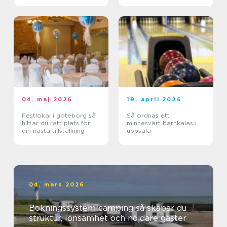
04. maj 2026
19. april 2026
Festlokal i göteborg så
Så ordnas ett
hittar du rätt plats för
minnesvärt barnkalas i
din nästa tillställning
uppsala
04. mars 2026
Bokningssystem camping så skapar du
struktur, lönsamhet och nöjdare gäster