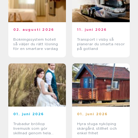
02. augusti 2026
11. juni 2026
Bokningssystem hotell
Transport i visby så
så väljer du rätt lösning
planerar du smarta resor
för en smartare vardag
på gotland
01. juni 2026
01. juni 2026
Trubadur bröllop
Hyra stuga nyköping
livemusik som gör
skärgård, stillhet och
skillnad genom hela
enkel frihet
dagen