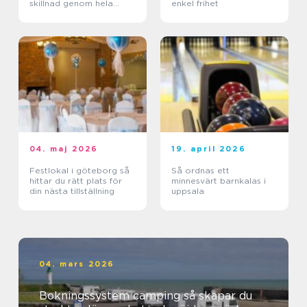
skillnad genom hela
enkel frihet
dagen
04. maj 2026
19. april 2026
Festlokal i göteborg så
Så ordnas ett
hittar du rätt plats för
minnesvärt barnkalas i
din nästa tillställning
uppsala
04. mars 2026
Bokningssystem camping så skapar du