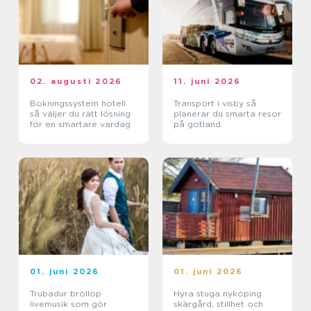
02. augusti 2026
11. juni 2026
Bokningssystem hotell
Transport i visby så
så väljer du rätt lösning
planerar du smarta resor
för en smartare vardag
på gotland
01. juni 2026
01. juni 2026
Trubadur bröllop
Hyra stuga nyköping
livemusik som gör
skärgård, stillhet och