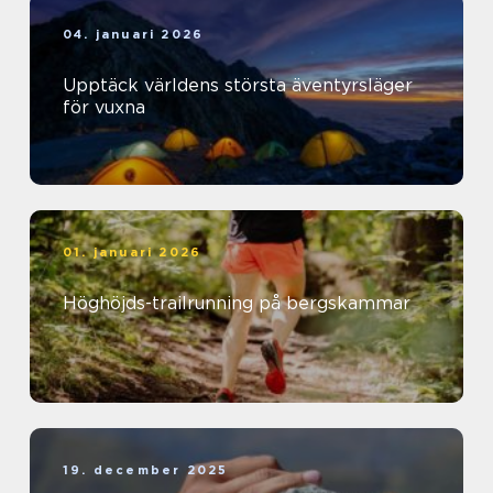
04. januari 2026
Upptäck världens största äventyrsläger
för vuxna
01. januari 2026
Höghöjds-trailrunning på bergskammar
19. december 2025