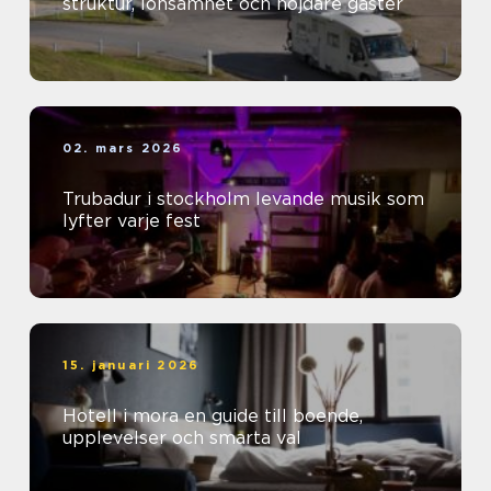
struktur, lönsamhet och nöjdare gäster
02. mars 2026
Trubadur i stockholm levande musik som
lyfter varje fest
15. januari 2026
Hotell i mora en guide till boende,
upplevelser och smarta val