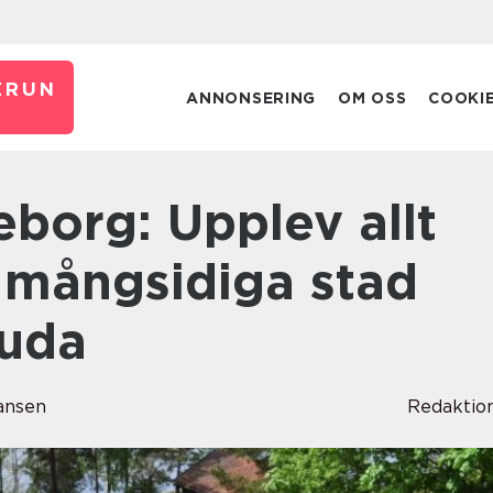
ERUN
ANNONSERING
OM OSS
COOKI
mångsidiga stad
juda
ansen
Redaktio