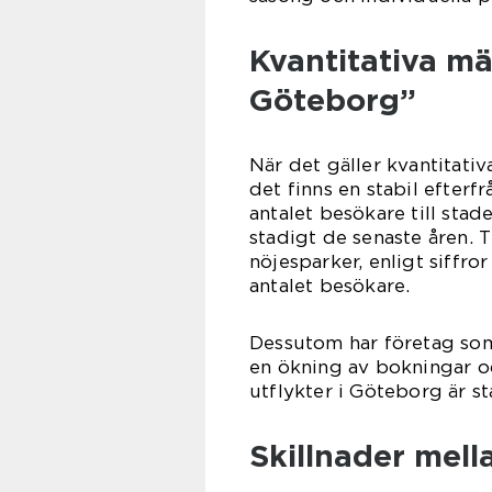
Kvantitativa mä
Göteborg”
När det gäller kvantitati
det finns en stabil efterfr
antalet besökare till stad
stadigt de senaste åren. 
nöjesparker, enligt siffr
antalet besökare.
Dessutom har företag som
en ökning av bokningar oc
utflykter i Göteborg är st
Skillnader mell