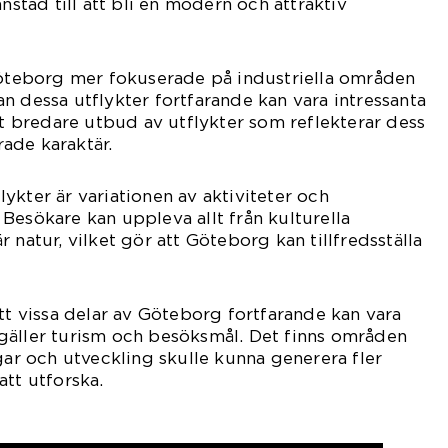
mnstad till att bli en modern och attraktiv
Göteborg mer fokuserade på industriella områden
n dessa utflykter fortfarande kan vara intressanta
ett bredare utbud av utflykter som reflekterar dess
ade karaktär.
ykter är variationen av aktiviteter och
Besökare kan uppleva allt från kulturella
 natur, vilket gör att Göteborg kan tillfredsställa
att vissa delar av Göteborg fortfarande kan vara
gäller turism och besöksmål. Det finns områden
gar och utveckling skulle kunna generera fler
att utforska.