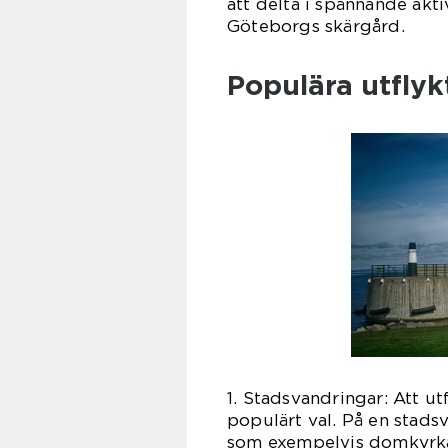
att delta i spännande aktiv
Göteborgs skärgård.
Populära utflyk
1. Stadsvandringar: Att ut
populärt val. På en stad
som exempelvis domkyrkan