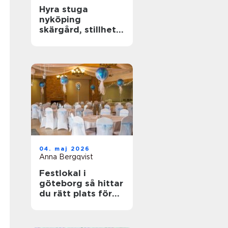
Hyra stuga
nyköping
skärgård, stillhet
och enkel frihet
04. maj 2026
Anna Bergqvist
Festlokal i
göteborg så hittar
du rätt plats för
din nästa
tillställning