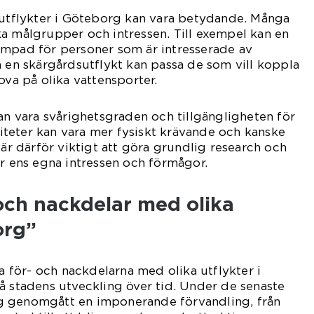
 utflykter i Göteborg kan vara betydande. Många
olika målgrupper och intressen. Till exempel kan en
ämpad för personer som är intresserade av
n en skärgårdsutflykt kan passa de som vill koppla
ova på olika vattensporter.
kan vara svårighetsgraden och tillgängligheten för
iviteter kan vara mer fysiskt krävande och kanske
 är därför viktigt att göra grundlig research och
ar ens egna intressen och förmågor.
 och nackdelar med olika
org”
ka för- och nackdelarna med olika utflykter i
å stadens utveckling över tid. Under de senaste
g genomgått en imponerande förvandling, från