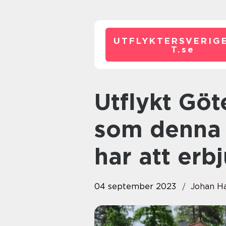
UTFLYKTERSVERIG
T.
se
Utflykt Göteborg: Upplev allt
som denna 
har att erb
04 september 2023
Johan H