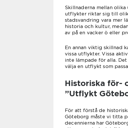
Skillnaderna mellan olika
utflykter riktar sig till 
stadsvandring vara mer l
historia och kultur, meda
av på en vacker ö eller pr
En annan viktig skillnad 
vissa utflykter. Vissa akt
inte lämpade för alla. Det
välja en utflykt som pass
Historiska för-
”Utflykt Göteb
För att förstå de historis
Göteborg måste vi titta p
decennierna har Götebor