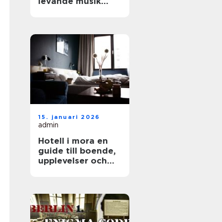
levande musik
som lyfter varje
fest
15. januari 2026
admin
Hotell i mora en
guide till boende,
upplevelser och
smarta val