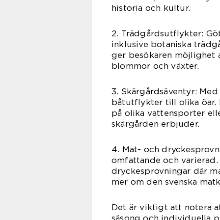
historia och kultur.
2. Trädgårdsutflykter: Gö
inklusive botaniska trädg
ger besökaren möjlighet a
blommor och växter.
3. Skärgårdsäventyr: Med 
båtutflykter till olika öa
på olika vattensporter el
skärgården erbjuder.
4. Mat- och dryckesprovn
omfattande och varierad. 
dryckesprovningar där man
mer om den svenska matk
Det är viktigt att notera 
säsong och individuella p