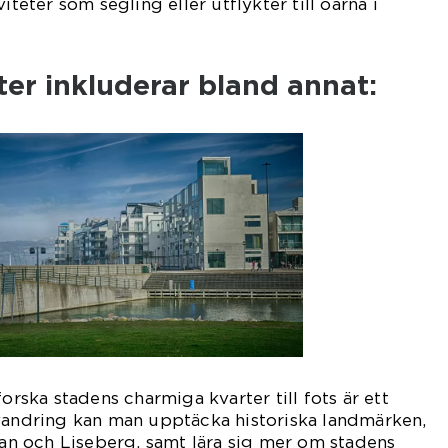
iteter som segling eller utflykter till öarna i
ter inkluderar bland annat:
forska stadens charmiga kvarter till fots är ett
svandring kan man upptäcka historiska landmärken,
 och Liseberg, samt lära sig mer om stadens