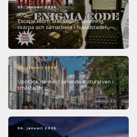
05. januari 2026
Escape room Stockholm: spänning,
skärpa och samarbete i huvudstaden
05. januari 2026
Upptäck de mest levande kulturarven i
småstäder
04. januari 2026