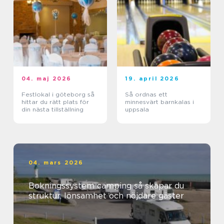
04. maj 2026
19. april 2026
Festlokal i göteborg så
Så ordnas ett
hittar du rätt plats för
minnesvärt barnkalas i
din nästa tillställning
uppsala
04. mars 2026
Bokningssystem camping så skapar du
struktur, lönsamhet och nöjdare gäster