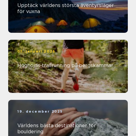
Upptäck världens största äventyrsläger
för vuxna
01. januari 2026
Höghöjds-trailrunning på bergskammar
19. december 2025
Världens bästa destinationer för
bouldering