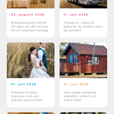
02. augusti 2026
11. juni 2026
Bokningssystem hotell
Transport i visby så
så väljer du rätt lösning
planerar du smarta resor
för en smartare vardag
på gotland
01. juni 2026
01. juni 2026
Trubadur bröllop
Hyra stuga nyköping
livemusik som gör
skärgård, stillhet och
skillnad genom hela
enkel frihet
dagen