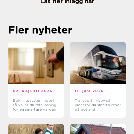
Läs fler inlägg här
Fler nyheter
02. augusti 2026
11. juni 2026
Bokningssystem hotell
Transport i visby så
så väljer du rätt lösning
planerar du smarta resor
för en smartare vardag
på gotland