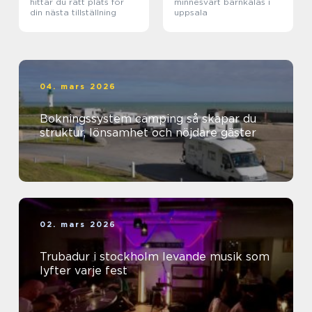
hittar du rätt plats för
minnesvärt barnkalas i
din nästa tillställning
uppsala
04. mars 2026
Bokningssystem camping så skapar du
struktur, lönsamhet och nöjdare gäster
02. mars 2026
Trubadur i stockholm levande musik som
lyfter varje fest