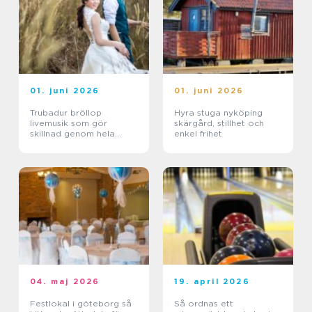
01. juni 2026
01. juni 2026
Trubadur bröllop
Hyra stuga nyköping
livemusik som gör
skärgård, stillhet och
skillnad genom hela
enkel frihet
dagen
04. maj 2026
19. april 2026
Festlokal i göteborg så
Så ordnas ett