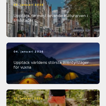
05. januari 2026
Upptäck de mest levande kulturarven i
småstäder
04. januari 2026
Upptäck världens största äventyrsläger
för vuxna
01. januari 2026