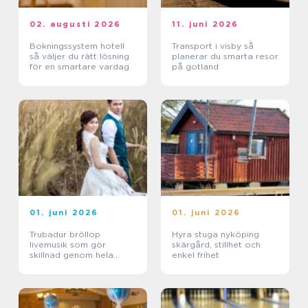
02. augusti 2026
11. juni 2026
Bokningssystem hotell
Transport i visby så
så väljer du rätt lösning
planerar du smarta resor
för en smartare vardag
på gotland
01. juni 2026
01. juni 2026
Trubadur bröllop
Hyra stuga nyköping
livemusik som gör
skärgård, stillhet och
skillnad genom hela
enkel frihet
dagen