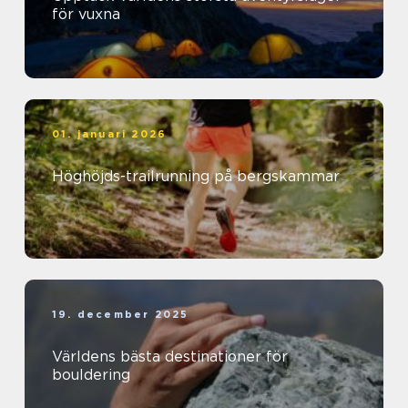
för vuxna
01. januari 2026
Höghöjds-trailrunning på bergskammar
19. december 2025
Världens bästa destinationer för
bouldering