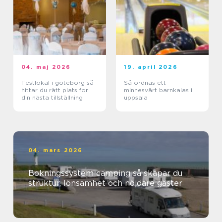
04. maj 2026
19. april 2026
Festlokal i göteborg så
Så ordnas ett
hittar du rätt plats för
minnesvärt barnkalas i
din nästa tillställning
uppsala
04. mars 2026
Bokningssystem camping så skapar du
struktur, lönsamhet och nöjdare gäster