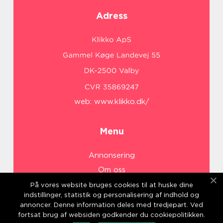
Adress
web:
www.klikko.dk/
Menu
Annonsering
Om oss
Cookies
På vores website bruges cookies til at huske dine
indstillinger, statistik og personalisering af indhold og
Kontakta oss
annoncer. Denne information deles med tredjepart. Ved
Sitemap
fortsat brug af websiden godkender du cookiepolitikken.