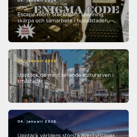
05. januari 2026
Escape room Stockholm: spänning,
skärpa och samarbete i huvudstaden
05. januari 2026
Upptäck de mest levande kulturarven i
småstäder
04. januari 2026
Upptäck världens största äventyrsläger