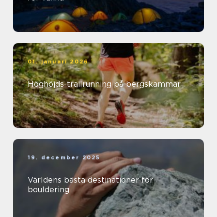
01. januari 2026
Höghöjds-trailrunning på bergskammar
19. december 2025
Världens bästa destinationer för
bouldering