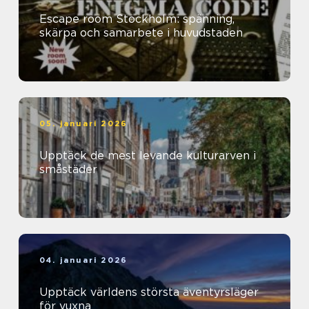
Escape room Stockholm: spänning,
skärpa och samarbete i huvudstaden
05. januari 2026
Upptäck de mest levande kulturarven i
småstäder
04. januari 2026
Upptäck världens största äventyrsläger
för vuxna