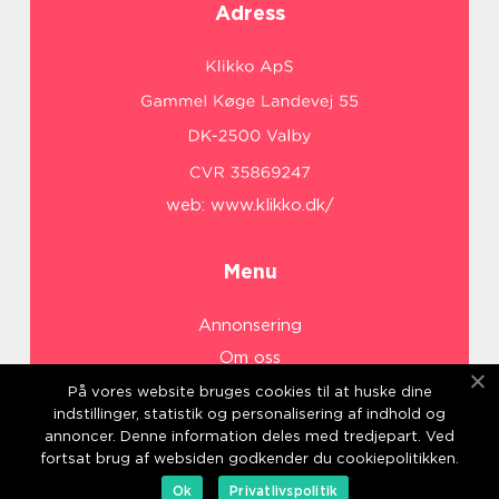
Adress
web:
www.klikko.dk/
Menu
Annonsering
Om oss
Cookies
På vores website bruges cookies til at huske dine
indstillinger, statistik og personalisering af indhold og
Kontakta oss
annoncer. Denne information deles med tredjepart. Ved
Sitemap
fortsat brug af websiden godkender du cookiepolitikken.
Ok
Privatlivspolitik