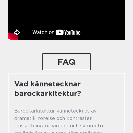
FAQ
Vad kännetecknar
barockarkitektur?
Barockarkitektur kännetecknas av
dramatik, rörelse och kontraster.
Ljussättning, ornament och symmetri