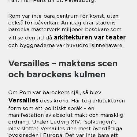
i allt från Paris till St. Petersburg.
Rom var inte bara centrum för konst, utan
också för påverkan. Än idag drar stadens
barocka mästerverk miljoner besökare som
arkitekturen var teater
vill se den tid då
och byggnaderna var huvudrollsinnehavare.
Versailles – maktens scen
och barockens kulmen
Om Rom var barockens själ, så blev
Versailles
dess krona. Här tog arkitekturen
form som ett politiskt språk – en
manifestation av absolut makt och mänsklig
ordning. Under Ludvig XIV, ”solkungen”,
blev slottet Versailles den mest överdådiga
byggnaden i Europa. Det var inte bara ett