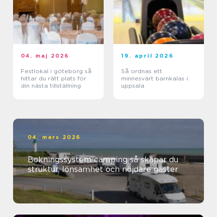
04. maj 2026
19. april 2026
Festlokal i göteborg så
Så ordnas ett
hittar du rätt plats för
minnesvärt barnkalas i
din nästa tillställning
uppsala
04. mars 2026
Bokningssystem camping så skapar du
struktur, lönsamhet och nöjdare gäster