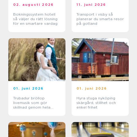
02. augusti 2026
11. juni 2026
Bokningssystem hotell
Transport i visby så
så väljer du rätt lösning
planerar du smarta resor
för en smartare vardag
på gotland
01. juni 2026
01. juni 2026
Trubadur bröllop
Hyra stuga nyköping
livemusik som gör
skärgård, stillhet och
skillnad genom hela
enkel frihet
dagen