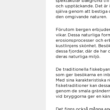
spektakulär bakgrund till
och upptäckande. Det är i
själva genom att bestiga 
den omgivande naturen.
Förutom bergen erbjuder 
vikar. Dessa naturliga fo
erosionsprocesser och erb
kustlinjens skönhet. Bes
dessa fjordar, där de har 
deras naturliga miljö.
De traditionella fiskebya
som ger besökarna en inbli
Med sina karakteristiska r
fisketraditioner kan dessa
genom de smala grändern
vid bryggorna ger en käns
Det finns också många and