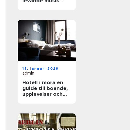
levande musik
som lyfter varje
fest
15. januari 2026
admin
Hotell i mora en
guide till boende,
upplevelser och
smarta val