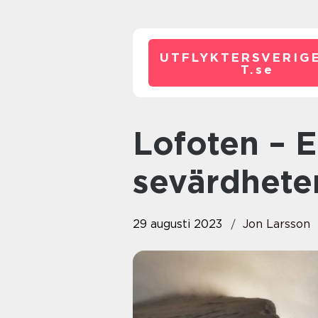
UTFLYKTERSVERIG
T.
se
Lofoten – En värld av
sevärdheter
29 augusti 2023
Jon Larsson