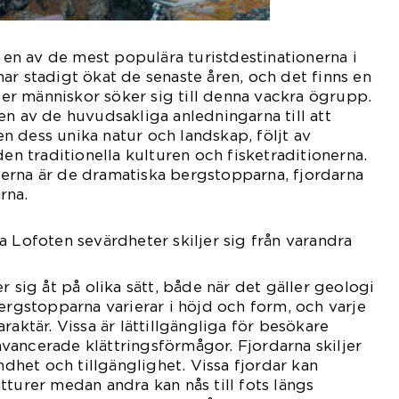
n en av de mest populära turistdestinationerna i
ar stadigt ökat de senaste åren, och det finns en
fler människor söker sig till denna vackra ögrupp.
en av de huvudsakliga anledningarna till att
 dess unika natur och landskap, följt av
den traditionella kulturen och fisketraditionerna.
erna är de dramatiska bergstopparna, fjordarna
rna.
a Lofoten sevärdheter skiljer sig från varandra
r sig åt på olika sätt, både när det gäller geologi
Bergstopparna varierar i höjd och form, och varje
raktär. Vissa är lättillgängliga för besökare
ancerade klättringsförmågor. Fjordarna skiljer
undhet och tillgänglighet. Vissa fjordar kan
tturer medan andra kan nås till fots längs