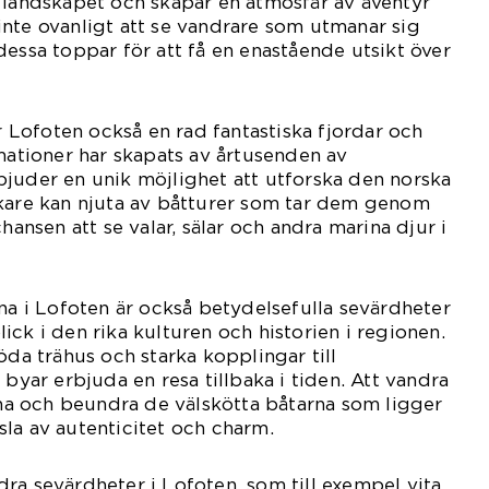
 landskapet och skapar en atmosfär av äventyr
nte ovanligt att se vandrare som utmanar sig
dessa toppar för att få en enastående utsikt över
Lofoten också en rad fantastiska fjordar och
rmationer har skapats av årtusenden av
juder en unik möjlighet att utforska den norska
ökare kan njuta av båtturer som tar dem genom
chansen att se valar, sälar och andra marina djur i
rna i Lofoten är också betydelsefulla sevärdheter
ck i den rika kulturen och historien i regionen.
öda trähus och starka kopplingar till
 byar erbjuda en resa tillbaka i tiden. Att vandra
a och beundra de välskötta båtarna som ligger
la av autenticitet och charm.
ra sevärdheter i Lofoten, som till exempel vita