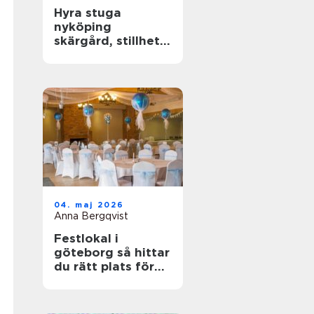
Hyra stuga
nyköping
skärgård, stillhet
och enkel frihet
04. maj 2026
Anna Bergqvist
Festlokal i
göteborg så hittar
du rätt plats för
din nästa
tillställning