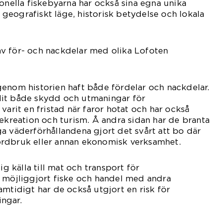
ionella fiskebyarna har också sina egna unika
eografiskt läge, historisk betydelse och lokala
v för- och nackdelar med olika Lofoten
enom historien haft både fördelar och nackdelar.
it både skydd och utmaningar för
varit en fristad när faror hotat och har också
rekreation och turism. Å andra sidan har de branta
a väderförhållandena gjort det svårt att bo där
rdbruk eller annan ekonomisk verksamhet.
ig källa till mat och transport för
r möjliggjort fiske och handel med andra
amtidigt har de också utgjort en risk för
ngar.