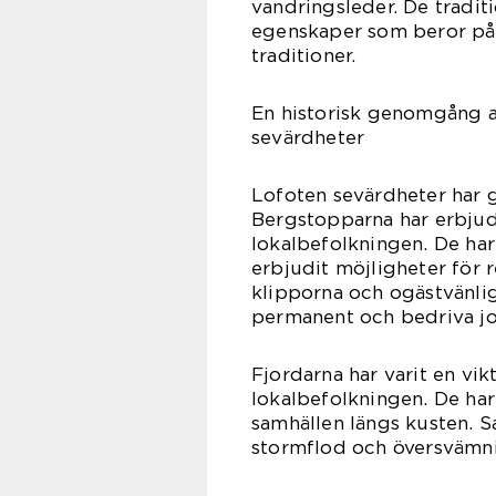
vandringsleder. De tradit
egenskaper som beror på g
traditioner.
En historisk genomgång a
sevärdheter
Lofoten sevärdheter har g
Bergstopparna har erbjud
lokalbefolkningen. De har 
erbjudit möjligheter för 
klipporna och ogästvänlig
permanent och bedriva jo
Fjordarna har varit en vikt
lokalbefolkningen. De ha
samhällen längs kusten. S
stormflod och översvämni