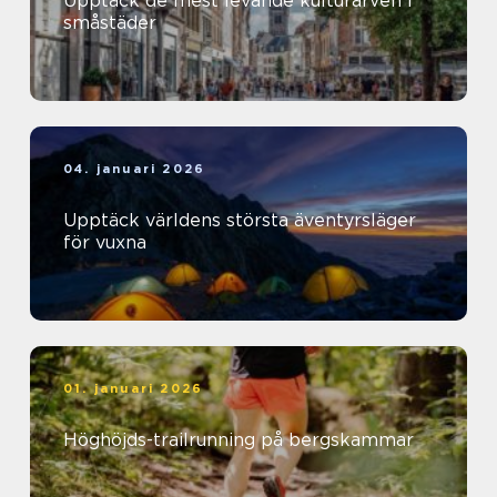
Upptäck de mest levande kulturarven i
småstäder
04. januari 2026
Upptäck världens största äventyrsläger
för vuxna
01. januari 2026
Höghöjds-trailrunning på bergskammar