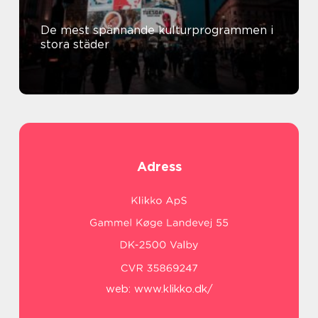
De mest spännande kulturprogrammen i
stora städer
Adress
web:
www.klikko.dk/