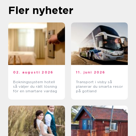
Fler nyheter
02. augusti 2026
11. juni 2026
Bokningssystem hotell
Transport i visby så
så väljer du rätt lösning
planerar du smarta resor
för en smartare vardag
på gotland