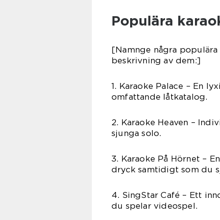
Populära karaok
[Namnge några populära k
beskrivning av dem:]
1. Karaoke Palace – En ly
omfattande låtkatalog.
2. Karaoke Heaven – Indiv
sjunga solo.
3. Karaoke På Hörnet – E
dryck samtidigt som du s
4. SingStar Café – Ett i
du spelar videospel.