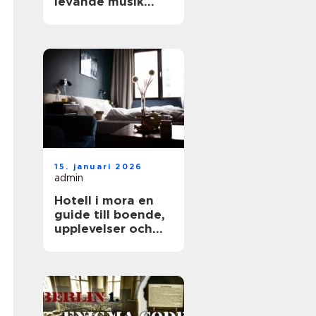
levande musik
som lyfter varje
fest
15. januari 2026
admin
Hotell i mora en
guide till boende,
upplevelser och
smarta val