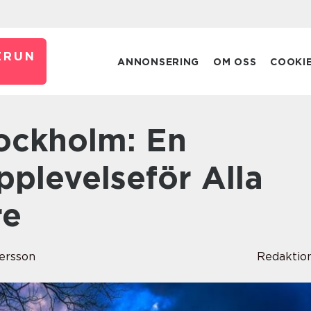
ERUN
ANNONSERING
OM OSS
COOKI
plevelseför Alla
re
tersson
Redaktio