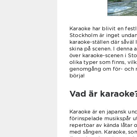
Karaoke har blivit en fest
Stockholm är inget undan
karaoke-ställen där såväl 
skina på scenen. I denna 
över karaoke-scenen i Sto
olika typer som finns, vil
genomgång om för- och na
börja!
Vad är karaoke
Karaoke är en japansk und
förinspelade musikspår ut
repertoar av kända låtar o
med sången. Karaoke, som