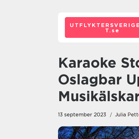
UTFLYKTERSVERIG
T.
se
Karaoke Stockholm: En
Oslagbar Up
Musikälska
13 september 2023
Julia Pet