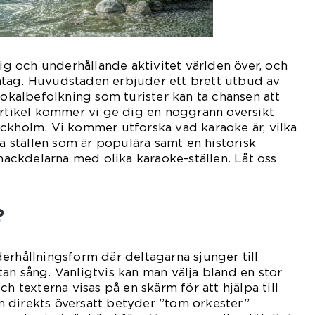
lig och underhållande aktivitet världen över, och
tag. Huvudstaden erbjuder ett brett utbud av
lokalbefolkning som turister kan ta chansen att
artikel kommer vi ge dig en noggrann översikt
ckholm. Vi kommer utforska vad karaoke är, vilka
ka ställen som är populära samt en historisk
ckdelarna med olika karaoke-ställen. Låt oss
?
erhållningsform där deltagarna sjunger till
an sång. Vanligtvis kan man välja bland en stor
ch texterna visas på en skärm för att hjälpa till
 direkts översatt betyder ”tom orkester”