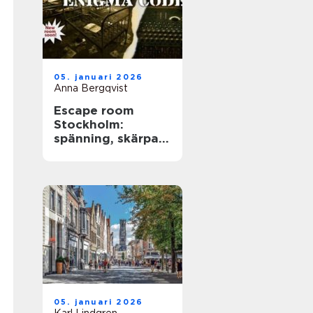
05. januari 2026
Anna Bergqvist
Escape room
Stockholm:
spänning, skärpa
och samarbete i
huvudstaden
05. januari 2026