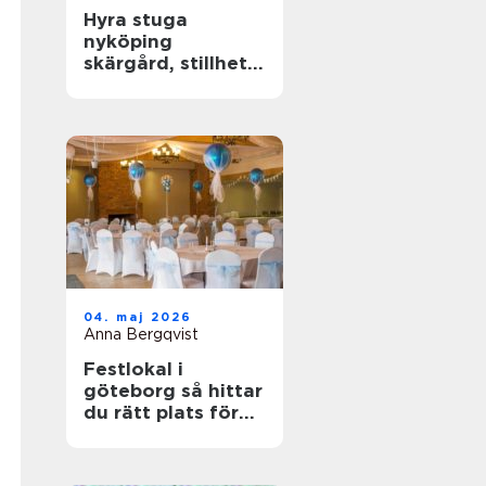
Hyra stuga
nyköping
skärgård, stillhet
och enkel frihet
04. maj 2026
Anna Bergqvist
Festlokal i
göteborg så hittar
du rätt plats för
din nästa
tillställning