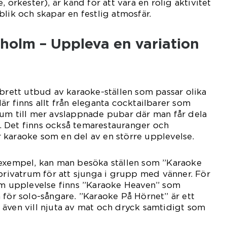
 orkester), är känd för att vara en rolig aktivitet
blik och skapar en festlig atmosfär.
holm – Uppleva en variation
 brett utbud av karaoke-ställen som passar olika
är finns allt från eleganta cocktailbarer som
rum till mer avslappnade pubar där man får dela
 Det finns också temarestauranger och
 karaoke som en del av en större upplevelse.
 exempel, kan man besöka ställen som ”Karaoke
 privatrum för att sjunga i grupp med vänner. För
tim upplevelse finns ”Karaoke Heaven” som
 för solo-sångare. ”Karaoke På Hörnet” är ett
även vill njuta av mat och dryck samtidigt som