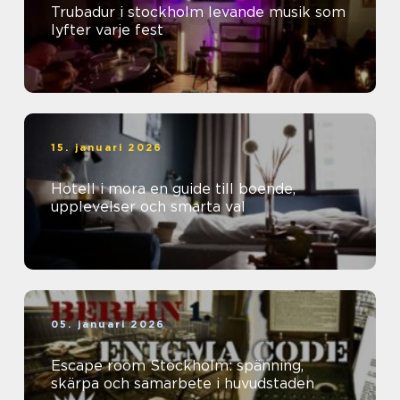
Trubadur i stockholm levande musik som
lyfter varje fest
15. januari 2026
Hotell i mora en guide till boende,
upplevelser och smarta val
05. januari 2026
Escape room Stockholm: spänning,
skärpa och samarbete i huvudstaden