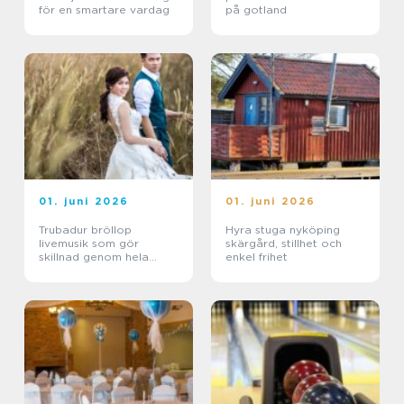
för en smartare vardag
på gotland
01. juni 2026
01. juni 2026
Trubadur bröllop
Hyra stuga nyköping
livemusik som gör
skärgård, stillhet och
skillnad genom hela
enkel frihet
dagen