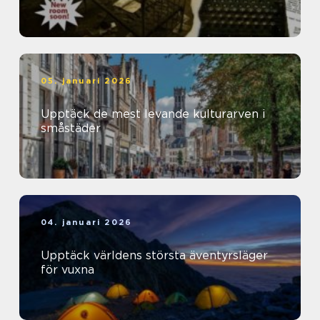
05. januari 2026
Upptäck de mest levande kulturarven i
småstäder
04. januari 2026
Upptäck världens största äventyrsläger
för vuxna