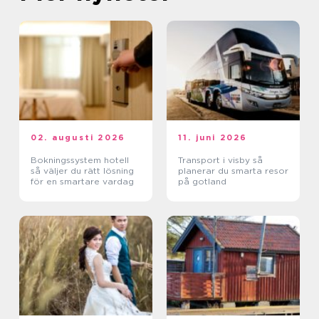
02. augusti 2026
11. juni 2026
Bokningssystem hotell
Transport i visby så
så väljer du rätt lösning
planerar du smarta resor
för en smartare vardag
på gotland