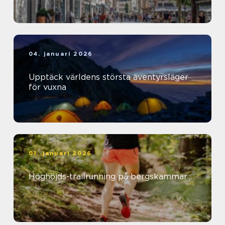
04. januari 2026
Upptäck världens största äventyrsläger
för vuxna
01. januari 2026
Höghöjds-trailrunning på bergskammar