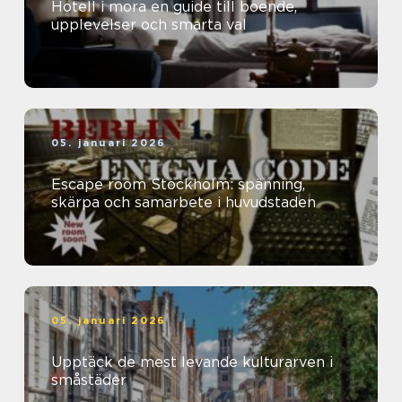
Hotell i mora en guide till boende,
upplevelser och smarta val
05. januari 2026
Escape room Stockholm: spänning,
skärpa och samarbete i huvudstaden
05. januari 2026
Upptäck de mest levande kulturarven i
småstäder