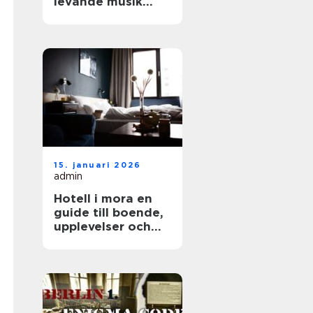
levande musik
som lyfter varje
fest
15. januari 2026
admin
Hotell i mora en
guide till boende,
upplevelser och
smarta val