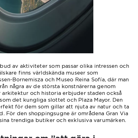
tbud av aktiviteter som passar olika intressen och
älskare finns världskända museer som
sen-Bornemisza och Museo Reina Sofía, där man
rån några av de största konstnärerna genom
r arkitektur och historia erbjuder staden också
om det kungliga slottet och Plaza Mayor. Den
rfekt för dem som gillar att njuta av natur och ta
. För den shoppingsugne är områdena Gran Via
sina trendiga butiker och exklusiva varumärken.