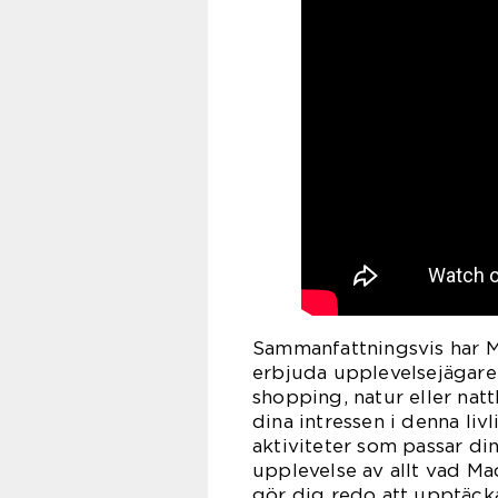
Sammanfattningsvis har M
erbjuda upplevelsejägare.
shopping, natur eller nat
dina intressen i denna liv
aktiviteter som passar d
upplevelse av allt vad Ma
gör dig redo att upptäck