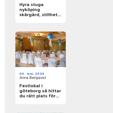
Hyra stuga
nyköping
skärgård, stillhet
och enkel frihet
04. maj 2026
Anna Bergqvist
Festlokal i
göteborg så hittar
du rätt plats för
din nästa
tillställning