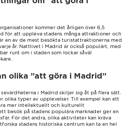
tningar om ”att göra i
storganisationer kommer det årligen över 6,5
rid för att uppleva stadens många attraktioner och
är en av de mest besökta turistattraktionerna med
arje år. Nattlivet i Madrid är också populärt, med
bar runt om i staden som lockar såväl
kare.
an olika ”att göra i Madrid”
sevärdheterna i Madrid skiljer sig åt på flera sätt.
r olika typer av upplevelser. Till exempel kan ett
 mer intellektuellt och kulturellt
 ett besök på stadens populära marknader ger en
sfär. För det andra, olika aktiviteter kan kräva
utforska stadens historiska centrum kan ta en hel