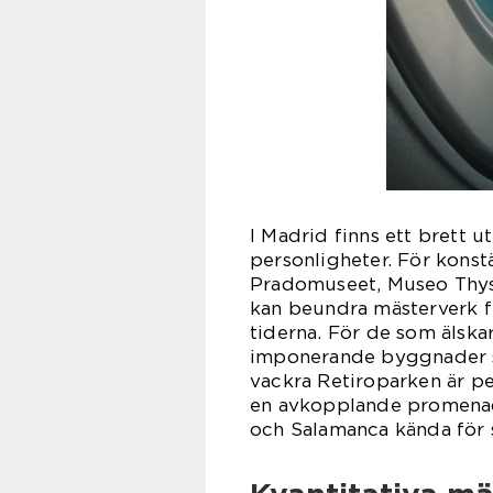
I Madrid finns ett brett u
personligheter. För konst
Pradomuseet, Museo Thys
kan beundra mästerverk f
tiderna. För de som älska
imponerande byggnader s
vackra Retiroparken är pe
en avkopplande promenad
och Salamanca kända för 