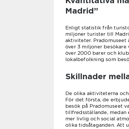
Kvantitativa mä
Madrid”
Enligt statistik från turi
miljoner turister till Mad
aktiviteter. Pradomuseet 
över 3 miljoner besökare v
över 2000 barer och klub
lokalbefolkning som besö
Skillnader mell
De olika aktiviteterna och 
För det första, de erbjude
besök på Pradomuseet vara
tillfredsställande, medan
mer livlig och social atmo
olika tidsåtaganden. Att 