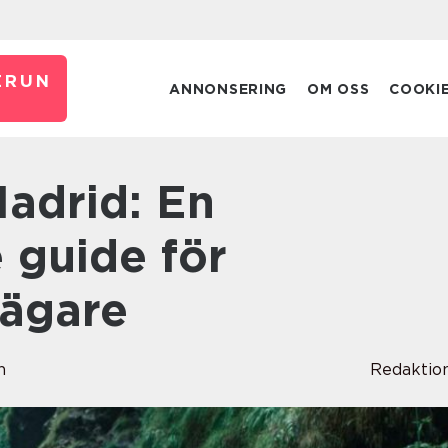
ERUN
ANNONSERING
OM OSS
COOKI
 guide för
jägare
n
Redaktio