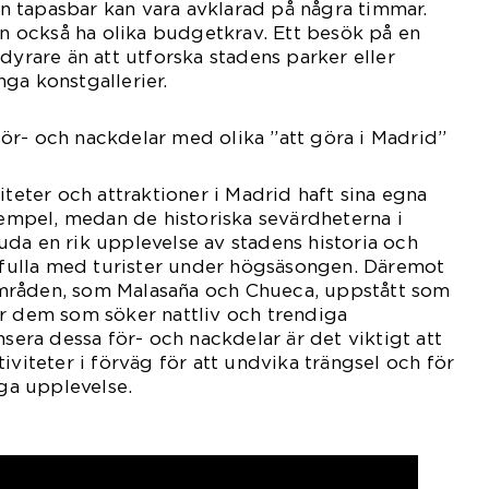
 tapasbar kan vara avklarad på några timmar.
kan också ha olika budgetkrav. Ett besök på en
dyrare än att utforska stadens parker eller
ga konstgallerier.
ör- och nackdelar med olika ”att göra i Madrid”
iteter och attraktioner i Madrid haft sina egna
exempel, medan de historiska sevärdheterna i
da en rik upplevelse av stadens historia och
erfulla med turister under högsäsongen. Däremot
mråden, som Malasaña och Chueca, uppstått som
r dem som söker nattliv och trendiga
nsera dessa för- och nackdelar är det viktigt att
iviteter i förväg för att undvika trängsel och för
iga upplevelse.