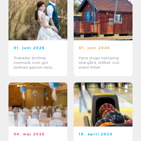
01. juni 2026
01. juni 2026
Trubadur bröllop
Hyra stuga nyköping
livemusik som gör
skärgård, stillhet och
skillnad genom hela
enkel frihet
dagen
04. maj 2026
19. april 2026