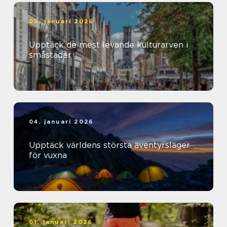
05. januari 2026
Upptäck de mest levande kulturarven i
småstäder
04. januari 2026
Upptäck världens största äventyrsläger
för vuxna
01. januari 2026