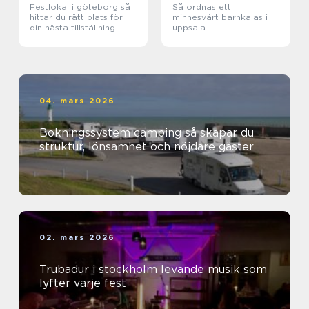
Festlokal i göteborg så
Så ordnas ett
hittar du rätt plats för
minnesvärt barnkalas i
din nästa tillställning
uppsala
04. mars 2026
Bokningssystem camping så skapar du
struktur, lönsamhet och nöjdare gäster
02. mars 2026
Trubadur i stockholm levande musik som
lyfter varje fest