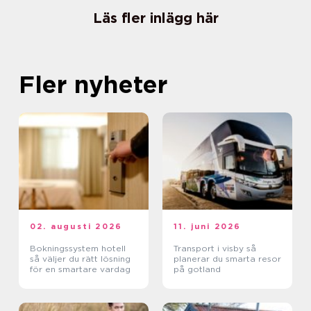
Läs fler inlägg här
Fler nyheter
02. augusti 2026
11. juni 2026
Bokningssystem hotell
Transport i visby så
så väljer du rätt lösning
planerar du smarta resor
för en smartare vardag
på gotland