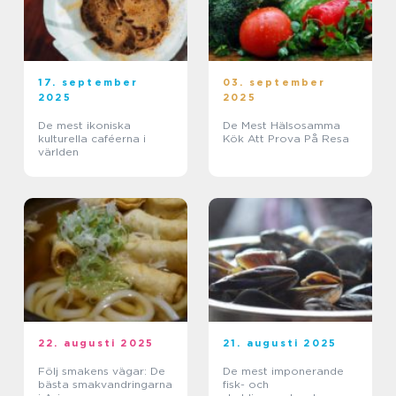
17. september
03. september
2025
2025
De mest ikoniska
De Mest Hälsosamma
kulturella caféerna i
Kök Att Prova På Resa
världen
22. augusti 2025
21. augusti 2025
Följ smakens vägar: De
De mest imponerande
bästa smakvandringarna
fisk- och