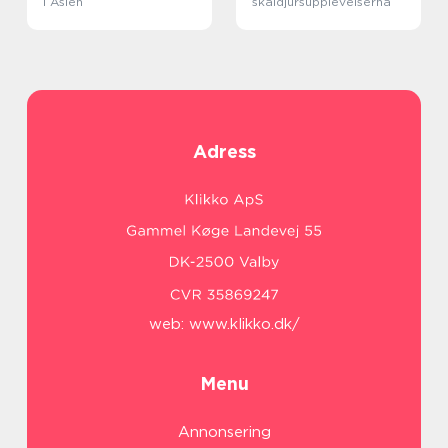
i Asien
skaldjursupplevelserna
Adress
web:
www.klikko.dk/
Menu
Annonsering