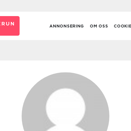
ERUN
ANNONSERING
OM OSS
COOKI